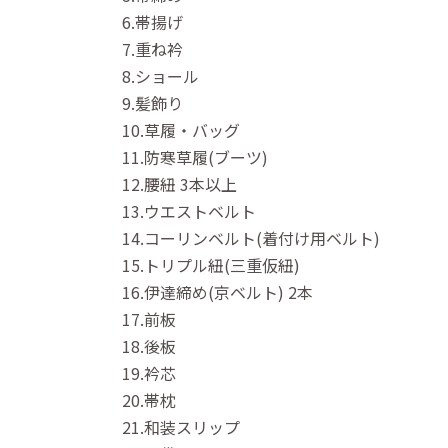
6.帯揚げ
7.重ね衿
8.ショール
9.髪飾り
10.草履・バッグ
11.防寒草履(ブーツ)
12.腰紐 3本以上
13.ウエストベルト
14.コーリンベルト(着付け用ベルト)
15.トリプル紐(三重仮紐)
16.伊達締め(京ベルト) 2本
17.前板
18.後板
19.衿芯
20.帯枕
21.和装スリップ