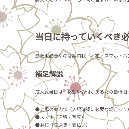
当日に持っていくべき
最低限必要なのは案内状・財布・スマホ・ハ
補足解説
成人式当日は、移動や受付があるため最低限
●会場の案内状（入場確認に必要な場合あり
●スマホ（連絡・写真）
●財布（交通費・支払い）