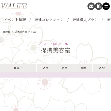
イベント情報
振袖コレクション
振袖購入プラン
振
HOME
>
提携美容室
>
北区
／ PARTNER SALON ／
提携美容室
札幌市
道央
道東
道南
道北