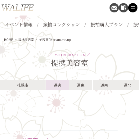
イベント情報
振袖コレクション
振袖購入プラン
振
HOME
>
提携美容室
>
美容室RK beam.me.up
／ PARTNER SALON ／
提携美容室
札幌市
道央
道東
道南
道北