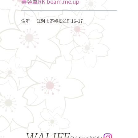
美容室RK beam.me.up
住所
江別市野幌松並町16-17
公式インスタグラム