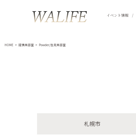
イベント情報
HOME
>
提携美容室
>
Powder/吉見美容室
札幌市