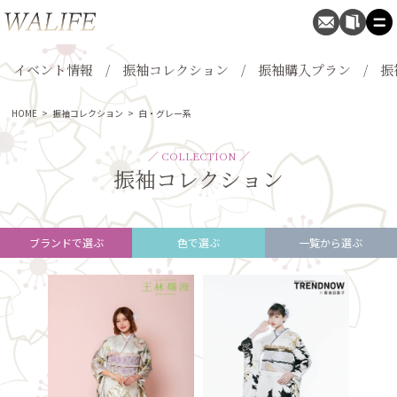
イベント情報
振袖コレクション
振袖購入プラン
振
HOME
>
振袖コレクション
>
白・グレー系
／ COLLECTION ／
振袖コレクション
ブランドで選ぶ
色で選ぶ
一覧から選ぶ