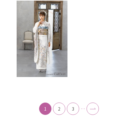
1
2
3
…