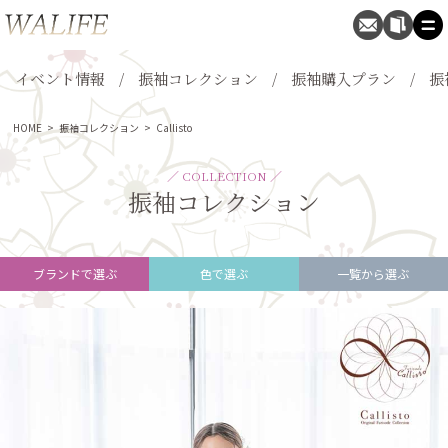
イベント情報
振袖コレクション
振袖購入プラン
振
HOME
>
振袖コレクション
>
Callisto
／ COLLECTION ／
振袖コレクション
ブランドで選ぶ
色で選ぶ
一覧から選ぶ