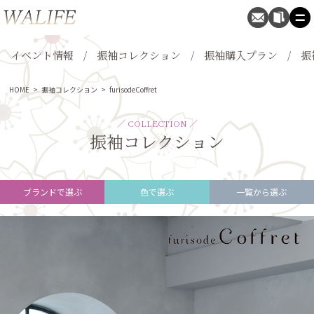
イベント情報
振袖コレクション
振袖購入プラン
振
HOME
>
振袖コレクション
>
furisodeCoffret
／ COLLECTION ／
振袖コレクション
ブランドで選ぶ
色で選ぶ
一覧から選ぶ