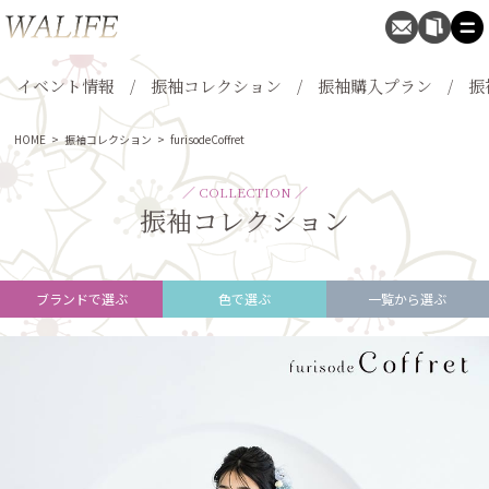
イベント情報
振袖コレクション
振袖購入プラン
振
HOME
>
振袖コレクション
>
furisodeCoffret
／ COLLECTION ／
振袖コレクション
ブランドで選ぶ
色で選ぶ
一覧から選ぶ