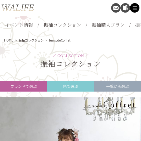
イベント情報
振袖コレクション
振袖購入プラン
振
HOME
>
振袖コレクション
>
furisodeCoffret
／ COLLECTION ／
振袖コレクション
ブランドで選ぶ
色で選ぶ
一覧から選ぶ